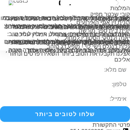
המלצות
קובי שכטר מפיק
ושוב רוצה להגיד תודה לך ולכל הצוות המדהים שעבדו מסביב לשעון במשך כל השבוע. ודאגו שהכל ידפוק כמו שעון. במיקצועיות ,סבלנות, ובאדיבות רבה. היה מעבר למצופה אין ספק שאמליץ עליכם בחום וניפגש גם בשנה הבאה.
רונית זיו אגף האירועים
לאחר כמה בירורים קיבלנו החלטה לסגור את האירוע עם חברת מגה הפקות ומהר מאוד הבנו שהבחירה הייתה מוצלחת אודות לגילי והצוות שהיו קשובים לכל דרישתנו ואפילו שהיו חריגות לא צפויות נעניתם בחיוב ובחיוך הייתם מאוד סבלניים ואדיבים . נהנינו מאוד משרותכם. תודה ושוב תודה.באה.
יונית בית ספר מורשה
בוקר טוב. על אף שאמרתי אתמול, חייבת לומר שוב: הייתם תותחים. מושלמים. בהחלט אמליץ עליכם.. ושנה הבאה בעה נתראה שוב:)
יאנה ולנסקי הסטודיו למחול
רק רציתי להגיד תודה ענקית על אתמול היה פשוט מווושלם. אנחנו לא מפסיקים לקבל מחמאות. עשיתם עבודה מדוייקת להפליא ובאפס תקלות הן מבחינת הגברה והן מבחינת תאורה נתתם לנו הרגשה שאנחנו בידיים טובות ויש לנו על מי לסמוך. הכל התנהל לפי הלו״ז וללא עיכובים. היה פשוט תענוג גדול לעבוד איתכם. תודה והמשך יום נפלא.
גלית בנגלס וישי לוי - מופע דג הזהב
גילי היקר תודה רבה על אתמול , עשית עבודה טובה , היה נעים אתך , תודה גם לכל הצוות שאיתך , מקווה שנעבוד ביחד שוב בהקדם , יום נפלא , גלית
אצלנו תקבלו את הטוב ביותר השאירו פרטים ונחזור
אליכם
שלחו לטובים ביותר
פרטי התקשורת