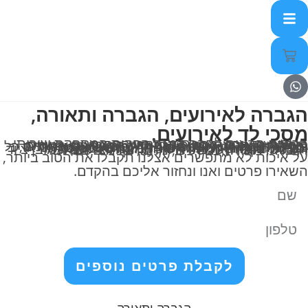
הגברה לאירועים, הגברה ותאורה,
מסכי לד לאירועים.
ברוכים הבאים לחברת מגה הפקות המספקת שירותי הגברה ותאורה, מסכי לד ומסכי הקרנה, גנרטורים,והקמת במות לכל סוגי האירועים. בשנות פעילותינו צברנו ניסיון עשיר וידע רב במתן שירותים והפקות ובמגוון אירועים ובפרוייקטים שונים ומגוונים,כל מה שנחוץ לאירוע במקום אחד ובראש שקט,יחס אדיב וסבלני וצוות מיקצועי ומסור המונה טכנאי סאונד ותאורנים מהשורה הראשונה,מהנדסי חשמל וקונסטרוקציה, טכנאי וידאיו VJ, צוות צילום, וכמובן ציוד הגברה, תאורה, ומסכים, מהמתקדמים בעולם.
על איכות לא מתפשרים אצלנו תקבלו את הטוב ביותר,
השאירו פרטים ואנו ונחזור אליכם בהקדם.
לקבלת פרטים נוספים