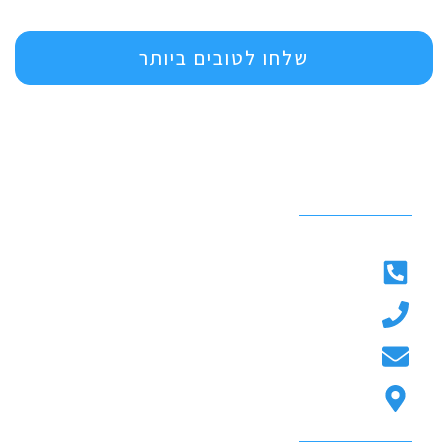
שלחו לטובים ביותר
פרטי התקשורת
משרד: 054-8068085
054-7824222
mega.prodction@gmail.com
דרך מנחם בגין, פתח תקווה
תפריט ניווט