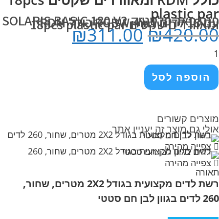
plastic par
פנס
פאר
פלסטיק
SOLARIS BASIC 180 V2
עם
18
לדים
RGBW 4in1
כולל
RDM
ומאווררים
שקטים
18pcs plastic par
₪
311.00
₪
420.00
הוספה לסל
מוצרים קשורים
אולי גם מוצר זה יעניין אתך
צפייה מהירה
צפייה מהירה
תאורה
רשת לדים מקצועית בגודל 2X2 מטרים, שחור,
260 לדים בגוון לבן חם סטטי