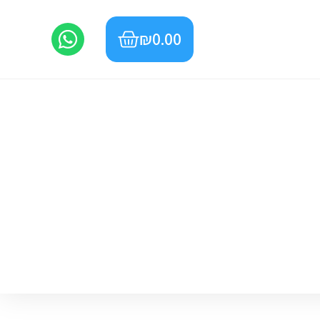
₪
0.00