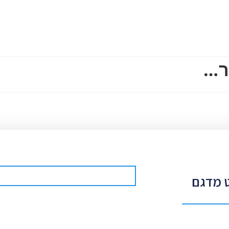
ומכירת ציוד
חנות
צור קשר
ר…
יק בחיבור USB ו5 וולט מדגם